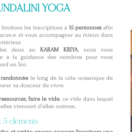
UNDALINI YOGA
 limitons les inscriptions à
15 personnes
afin
hacun.e et vous accompagner au mieux dans
ntérieur.
s les deux au
KARAM KRIYA
, nous vous
ce à la guidance des nombres pour vous
ord en Soi.
e randonnée
le long de la côte océanique de
vourer sa douceur de vivre.
essourcer, faire le vide
, ce vide dans lequel
ielles viennent d’elles-mêmes.
x 5 éléments
che et restée encore sauvage favorisera une