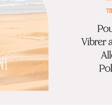
TI
Pour
Vibrer 
All
Pol